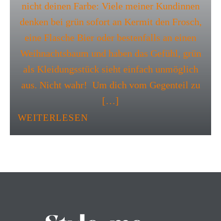
nicht deinen Farbe: Viele meiner Kundinnen
denken bei grün sofort an Kermit den Frosch,
eine Flasche Bier oder bestenfalls an einen
Weihnachtsbaum und haben das Gefühl, grün
als Kleidungsstück sieht einfach unmöglich
aus. Nicht wahr! Um dich vom Gegenteil zu
[…]
WEITERLESEN