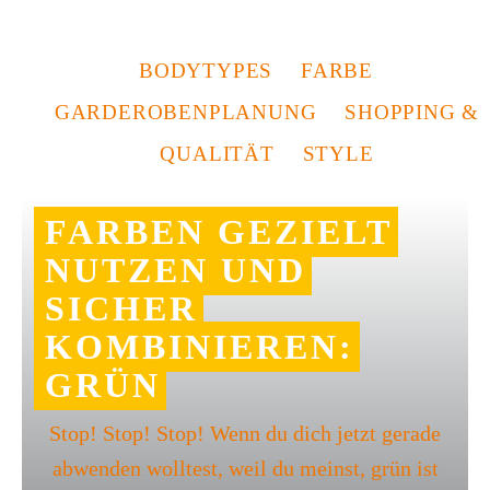
BODYTYPES
FARBE
GARDEROBENPLANUNG
SHOPPING &
QUALITÄT
STYLE
FARBEN GEZIELT
NUTZEN UND
SICHER
KOMBINIEREN:
GRÜN
Stop! Stop! Stop! Wenn du dich jetzt gerade
abwenden wolltest, weil du meinst, grün ist