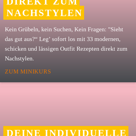
DIREKT ZUM
NACHSTYLEN
Kein Grübeln, kein Suchen, Kein Fragen: "Sieht
das gut aus?“ Leg’ sofort los mit 33 modernen,
schicken und lässigen Outfit Rezepten direkt zum
Nachstylen.
ZUM MINIKURS
DEINE INDIVIDUELLE