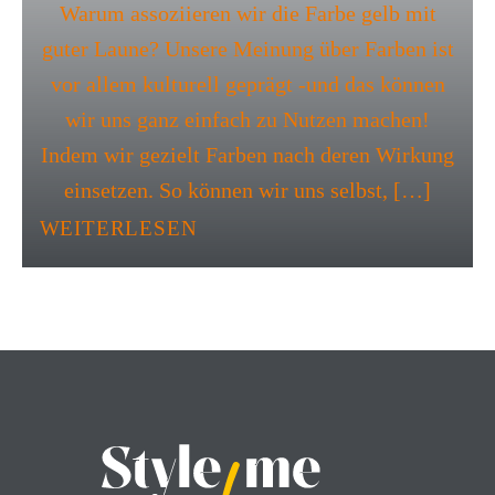
Warum assoziieren wir die Farbe gelb mit
guter Laune? Unsere Meinung über Farben ist
vor allem kulturell geprägt -und das können
wir uns ganz einfach zu Nutzen machen!
Indem wir gezielt Farben nach deren Wirkung
einsetzen. So können wir uns selbst, […]
WEITERLESEN