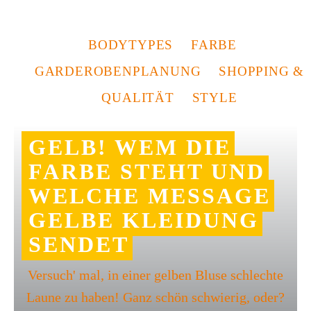
BODYTYPES
FARBE
GARDEROBENPLANUNG
SHOPPING &
QUALITÄT
STYLE
GELB! WEM DIE
FARBE STEHT UND
WELCHE MESSAGE
GELBE KLEIDUNG
SENDET
Versuch' mal, in einer gelben Bluse schlechte
Laune zu haben! Ganz schön schwierig, oder?