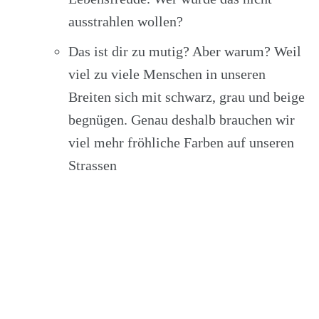
ausstrahlen wollen?
Das ist dir zu mutig? Aber warum? Weil
viel zu viele Menschen in unseren
Breiten sich mit schwarz, grau und beige
begnügen. Genau deshalb brauchen wir
viel mehr fröhliche Farben auf unseren
Strassen
mit Blau
Helles violett mit hellem Blau wirkt soft,
feminin und romantisch und seht
Blondinen einfach fantastisch
Dunkles violett mit dunklem Blau
geheimnisvoll, sinnlich und kraftvoll