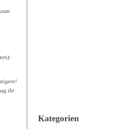
t zum
ern):
htigere!
mag ihr
Kategorien