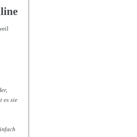
line
weil
er,
 es sie
einfach