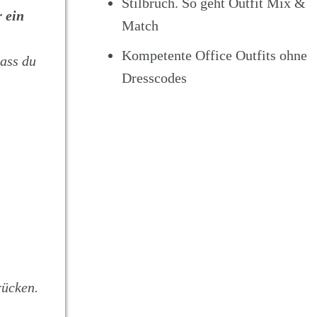
Stilbruch. So geht Outfit Mix &
r ein
Match
Kompetente Office Outfits ohne
dass du
Dresscodes
rücken.