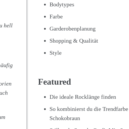
Bodytypes
Farbe
u hell
Garderobenplanung
Shopping & Qualität
Style
häufig
Featured
orien
auch
Die ideale Rocklänge finden
So kombinierst du die Trendfarbe
 um
Schokobraun